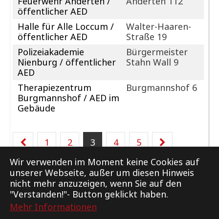
Feuerwehr Anderten /
Anderten 112
öffentlicher AED
Halle für Alle Loccum /
Walter-Haaren-
öffentlicher AED
Straße 19
Polizeiakademie
Bürgermeister
Nienburg / öffentlicher
Stahn Wall 9
AED
Therapiezentrum
Burgmannshof 6
Burgmannshof / AED im
Gebäude
1
2
3
4
5
Wir verwenden im Moment keine Cookies auf
unserer Webseite, außer um diesen Hinweis
nicht mehr anzuzeigen, wenn Sie auf den
"Verstanden!"- Button geklickt haben.
Mehr Informationen
Support
Kontakt
Impressum
Datenschutz