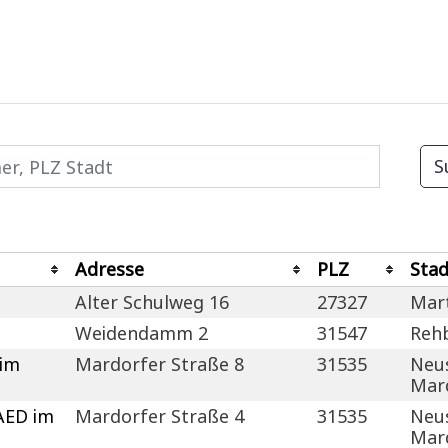
Adresse
PLZ
Stad
Alter Schulweg 16
27327
Mar
Weidendamm 2
31547
Reh
 im
Mardorfer Straße 8
31535
Neus
Mar
AED im
Mardorfer Straße 4
31535
Neus
Mar