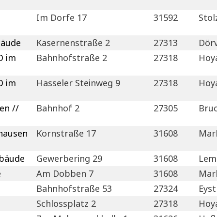
Im Dorfe 17
31592
Sto
bäude
Kasernenstraße 2
27313
Dör
D im
Bahnhofstraße 2
27318
Hoy
D im
Hasseler Steinweg 9
27318
Hoy
en //
Bahnhof 2
27305
Bruc
hausen
Kornstraße 17
31608
Mar
ebäude
Gewerbering 29
31608
Lem
e
Am Dobben 7
31608
Mar
Bahnhofstraße 53
27324
Eys
Schlossplatz 2
27318
Hoy