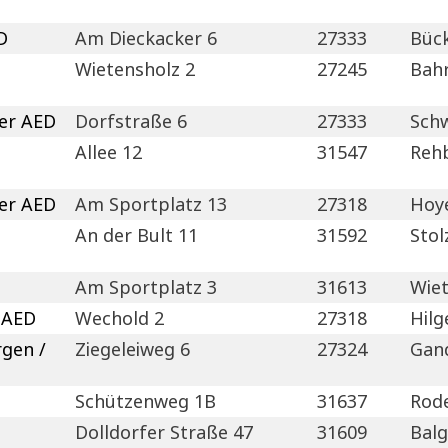
D
Am Dieckacker 6
27333
Büc
Wietensholz 2
27245
Bah
her AED
Dorfstraße 6
27333
Sch
Allee 12
31547
Reh
her AED
Am Sportplatz 13
27318
Hoy
An der Bult 11
31592
Sto
Am Sportplatz 3
31613
Wie
 AED
Wechold 2
27318
Hilg
rgen /
Ziegeleiweg 6
27324
Gan
Schützenweg 1B
31637
Rod
Dolldorfer Straße 47
31609
Balg