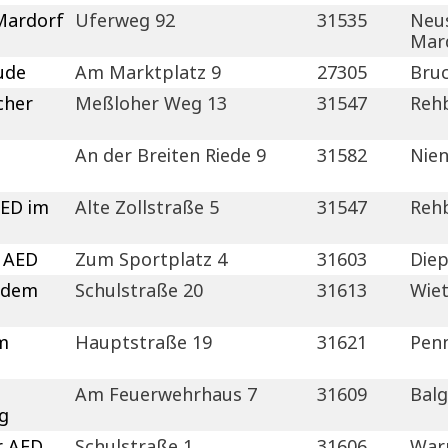
Mardorf
Uferweg 92
31535
Neus
Mar
ude
Am Marktplatz 9
27305
Bruc
cher
Meßloher Weg 13
31547
Reh
An der Breiten Riede 9
31582
Nie
AED im
Alte Zollstraße 5
31547
Reh
r AED
Zum Sportplatz 4
31603
Die
f dem
Schulstraße 20
31613
Wie
em
Hauptstraße 19
31621
Penn
Am Feuerwehrhaus 7
31609
Bal
g
r AED
Schulstraße 1
31606
War