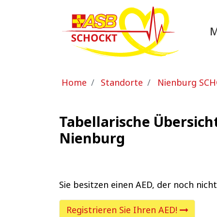
Zum Hauptinhalt springen
Sie sind hier:
Home
Standorte
Nienburg SC
Tabellarische Übersich
Nienburg
Sie besitzen einen AED, der noch nicht
Registrieren Sie Ihren AED!