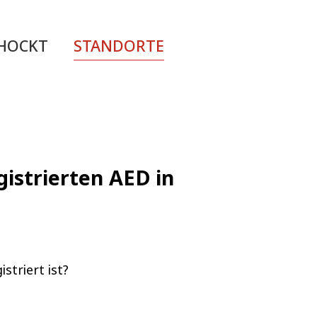
CHOCKT
STANDORTE
gistrierten AED in
striert ist?