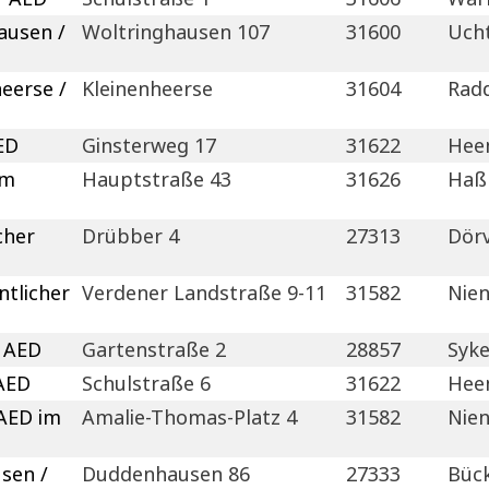
ausen /
Woltringhausen 107
31600
Uch
eerse /
Kleinenheerse
31604
Rad
ED
Ginsterweg 17
31622
Hee
em
Hauptstraße 43
31626
Haß
cher
Drübber 4
27313
Dör
ntlicher
Verdener Landstraße 9-11
31582
Nie
r AED
Gartenstraße 2
28857
Syk
 AED
Schulstraße 6
31622
Hee
 AED im
Amalie-Thomas-Platz 4
31582
Nie
sen /
Duddenhausen 86
27333
Büc