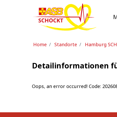
Zum Hauptinhalt springen
Sie sind hier:
Home
Standorte
Hamburg SC
Detailinformationen f
Oops, an error occurred! Code: 202