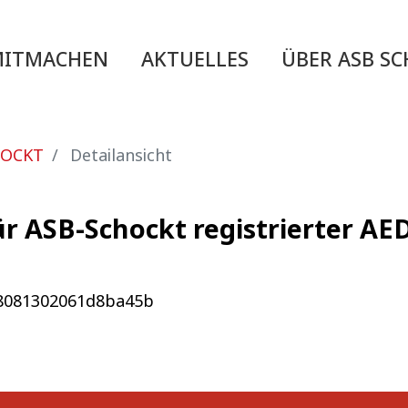
MITMACHEN
AKTUELLES
ÜBER ASB S
HOCKT
Detailansicht
ür ASB-Schockt registrierter A
608081302061d8ba45b