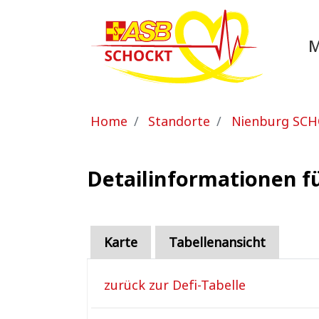
Zum Hauptinhalt springen
Sie sind hier:
Home
Standorte
Nienburg SC
Detailinformationen fü
Karte
Tabellenansicht
zurück zur Defi-Tabelle