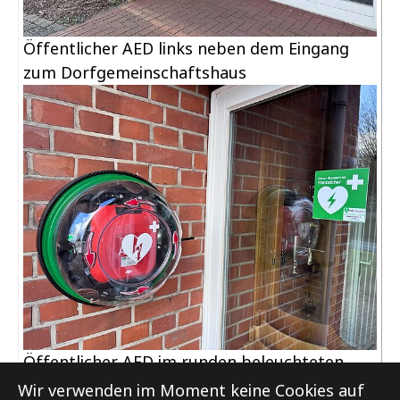
Öffentlicher AED links neben dem Eingang
zum Dorfgemeinschaftshaus
Öffentlicher AED im runden beleuchteten
Wandkasten.
Wir verwenden im Moment keine Cookies auf