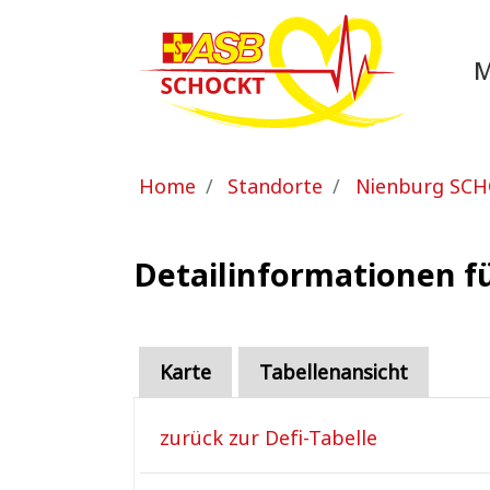
Zum Hauptinhalt springen
Sie sind hier:
Home
Standorte
Nienburg SC
Detailinformationen fü
Karte
Tabellenansicht
zurück zur Defi-Tabelle