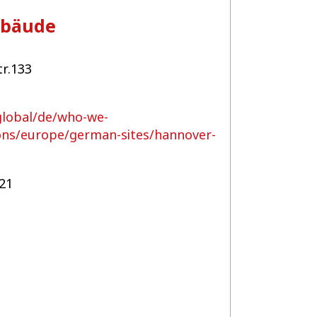
ebäude
r.133
global/de/who-we-
ions/europe/german-sites/hannover-
21