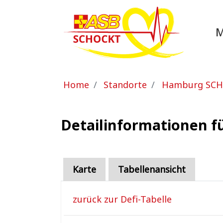
Zum Hauptinhalt springen
Sie sind hier:
Home
Standorte
Hamburg SC
Detailinformationen f
Karte
Tabellenansicht
zurück zur Defi-Tabelle