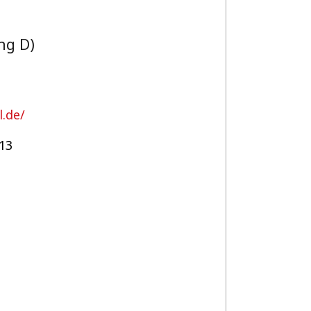
ng D)
l.de/
13