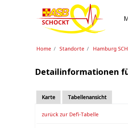
Zum Hauptinhalt springen
Sie sind hier:
Home
Standorte
Hamburg SC
Detailinformationen f
Karte
Tabellenansicht
zurück zur Defi-Tabelle