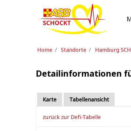
Zum Hauptinhalt springen
Sie sind hier:
Home
Standorte
Hamburg SC
Detailinformationen f
Karte
Tabellenansicht
zurück zur Defi-Tabelle