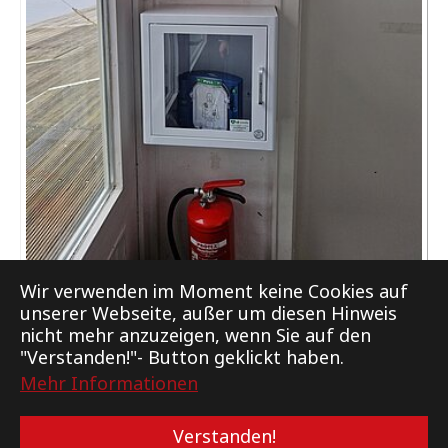
Hamburger Segel-Club e.V. Mitgliederbereich
Wir verwenden im Moment keine Cookies auf
unserer Webseite, außer um diesen Hinweis
nicht mehr anzuzeigen, wenn Sie auf den
"Verstanden!"- Button geklickt haben.
Mehr Informationen
Support
Kontakt
Impressum
Datenschutz
Verstanden!