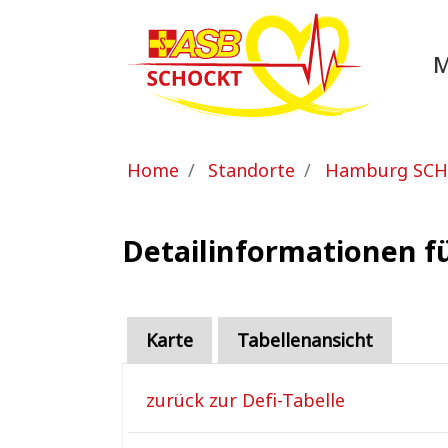
Zum Hauptinhalt springen
Sie sind hier:
Home
Standorte
Hamburg SC
Detailinformationen f
Karte
Tabellenansicht
zurück zur Defi-Tabelle