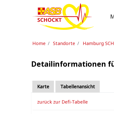
Zum Hauptinhalt springen
Sie sind hier:
Home
Standorte
Hamburg SC
Detailinformationen f
Karte
Tabellenansicht
zurück zur Defi-Tabelle