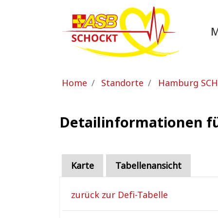
Zum Hauptinhalt springen
Sie sind hier:
Home
Standorte
Hamburg SC
Detailinformationen f
Karte
Tabellenansicht
zurück zur Defi-Tabelle