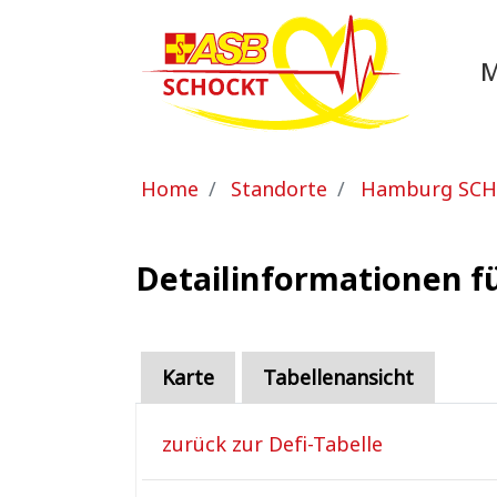
Zum Hauptinhalt springen
Sie sind hier:
Home
Standorte
Hamburg SC
Detailinformationen f
Karte
Tabellenansicht
zurück zur Defi-Tabelle