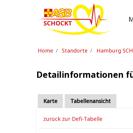
Zum Hauptinhalt springen
Sie sind hier:
Home
Standorte
Hamburg SC
Detailinformationen f
Karte
Tabellenansicht
zurück zur Defi-Tabelle