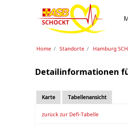
Zum Hauptinhalt springen
Sie sind hier:
Home
Standorte
Hamburg SC
Detailinformationen f
Karte
Tabellenansicht
zurück zur Defi-Tabelle