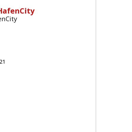
HafenCity
enCity
21