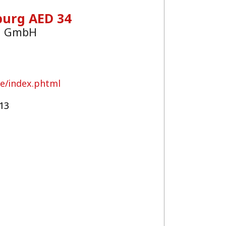
urg AED 34
g GmbH
de/index.phtml
13