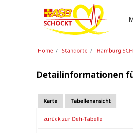
Zum Hauptinhalt springen
Sie sind hier:
Home
Standorte
Hamburg SC
Detailinformationen f
Karte
Tabellenansicht
zurück zur Defi-Tabelle